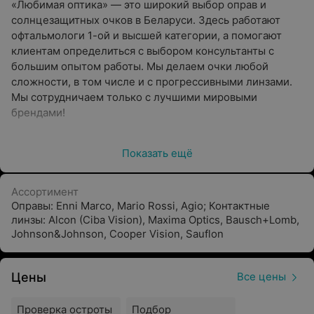
«Любимая оптика»
— это широкий выбор оправ и
солнцезащитных очков в Беларуси. Здесь работают
офтальмологи 1-ой и высшей категории, а помогают
клиентам определиться с выбором консультанты с
большим опытом работы. Мы делаем очки любой
сложности, в том числе и с прогрессивными линзами.
Мы сотрудничаем только с лучшими мировыми
брендами!
Наш ассортимент составляют такие известные марки,
Показать ещё
как Agio, Mario Rossi, Enni Marco, Ray Ban, Versace, D&G,
Prada, R. Loren, Vogue, G.F.Ferre и др. Очковые линзы
поставляются из Франции, Кореи и Японии.
Ассортимент
Оправы: Enni Marco, Mario Rossi, Agio; Контактные
В «Любимой оптике» вы можете приобрести как
линзы: Alcon (Ciba Vision), Maxima Optics, Bausch+Lomb,
готовые очки, так и просто оправы. У нас хороший
Johnson&Johnson, Cooper Vision, Sauflon
выбор детских очков, большое разнообразие
аксессуаров и футляров для очков. В летний период
Цены
Все цены
самыми ходовыми товарами являются солнцезащитные
очки.
Проверка остроты
Подбор