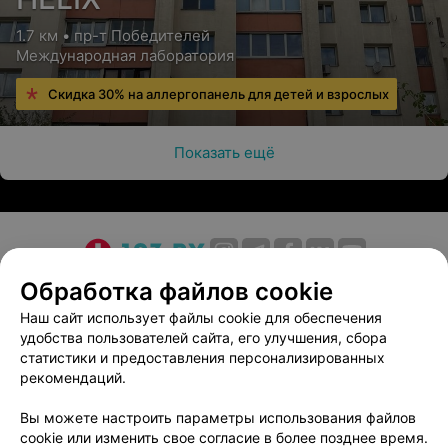
1.7 км • пр-т Победителей
Международная лаборатория
Скидка 30% на аллергопанель для детей и взрослых
Показать ещё
О проекте
Новости проекта
Размещение рекламы
Обработка файлов cookie
Медицинский маркетинг
Публичный договор
Наш сайт использует файлы cookie для обеспечения
удобства пользователей сайта, его улучшения, сбора
Пользовательское соглашение
Способы оплаты
статистики и предоставления персонализированных
Вакансии
Партнеры
рекомендаций.
Написать руководителю 103.by
Вы можете настроить параметры использования файлов
Написать в поддержку
cookie или изменить свое согласие в более позднее время.